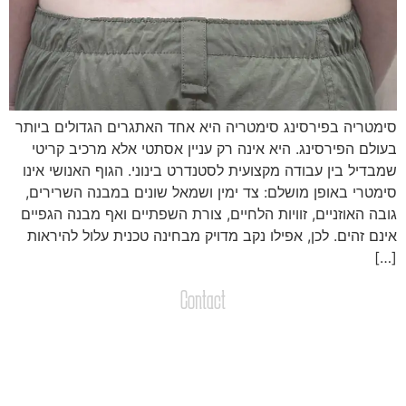
ימטריה בפירסינג סימטריה היא אחד האתגרים הגדולים ביותר
עולם הפירסינג. היא אינה רק עניין אסתטי אלא מרכיב קריטי
מבדיל בין עבודה מקצועית לסטנדרט בינוני. הגוף האנושי אינו
ימטרי באופן מושלם: צד ימין ושמאל שונים במבנה השרירים,
ובה האוזניים, זוויות הלחיים, צורת השפתיים ואף מבנה הגפיים
ינם זהים. לכן, אפילו נקב מדויק מבחינה טכנית עלול להיראות
[…
Contact
צרו קשר
שליחת הודעות / קבצים