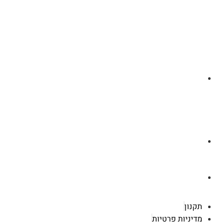
לצ'ט בוואסטפ
a.cybertattoo@gmail.com
רוטשילד 119 ראשון לציון
תקנון
מדיניות פרטיות