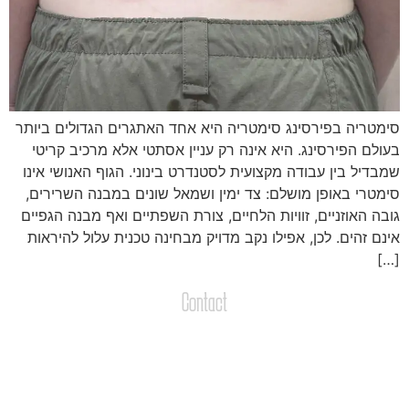
ימטריה בפירסינג סימטריה היא אחד האתגרים הגדולים ביותר
עולם הפירסינג. היא אינה רק עניין אסתטי אלא מרכיב קריטי
מבדיל בין עבודה מקצועית לסטנדרט בינוני. הגוף האנושי אינו
ימטרי באופן מושלם: צד ימין ושמאל שונים במבנה השרירים,
ובה האוזניים, זוויות הלחיים, צורת השפתיים ואף מבנה הגפיים
ינם זהים. לכן, אפילו נקב מדויק מבחינה טכנית עלול להיראות
[…
Contact
צרו קשר
שליחת הודעות / קבצים