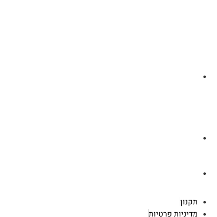
לצ'ט בוואסטפ
a.cybertattoo@gmail.com
רוטשילד 119 ראשון לציון
תקנון
מדיניות פרטיות