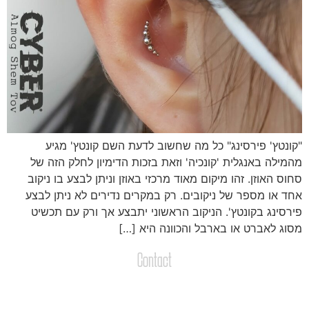
קונטץ' פירסינג" כל מה שחשוב לדעת השם קונטץ' מגיע
המילה באנגלית 'קונכיה' וזאת בזכות הדימיון לחלק הזה של
חוס האוזן. זהו מיקום מאוד מרכזי באוזן וניתן לבצע בו ניקוב
חד או מספר של ניקובים. רק במקרים נדירים לא ניתן לבצע
ירסינג בקונטץ'. הניקוב הראשוני יתבצע אך ורק עם תכשיט
סוג לאברט או בארבל והכוונה היא […]
Contact
צרו קשר
שליחת הודעות / קבצים