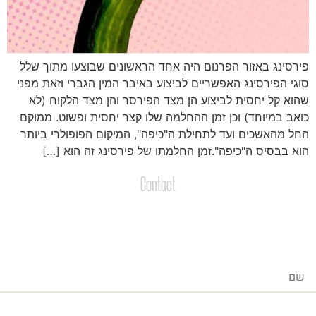
ירסינג באזור הפרנום היה אחד הראשונים שבוצעו מתוך שלל
וגי הפירסינג האפשריים לביצוע באיבר המין הגברי וזאת מפני
הוא קל יחסית לביצוע הן מצד הפירסר והן מצד הלקוח (לא
ואב במיוחד) וכן זמן ההחלמה שלו קצר יחסית ופשוט. ממוקם
חל מהאשכים ועד לתחילת ה"כיפה", המיקום הפופולרי ביותר
וא בבסיס ה"כיפה".זמן החלמתו של פירסינג זה הוא […]
Contact
צרו קשר
שליחת הודעות / קבצים