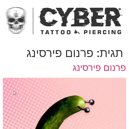
ג
כן
תגית:
פרנום פירסינג
רנום פירסינג