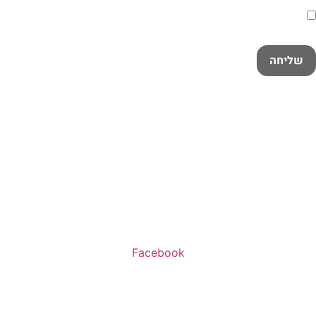
קראתי ואני מאשר/ת את
מדיניות הפרטיות
במלואה
שליחה
שעות פעילות:
א’-ה’ 11:00-20:00
ו’ 10:00-16:00
Facebook