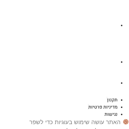
לצ'ט בוואסטפ
a.cybertattoo@gmail.com
רוטשילד 119 ראשון לציון
תקנון
מדיניות פרטיות
נגישות
האתר עושה שימוש בעוגיות כדי לשפר