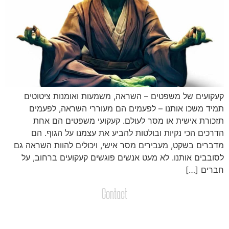
עקועים של משפטים – השראה, משמעות ואומנות ציטוטים
מיד משכו אותנו – לפעמים הם מעוררי השראה, לפעמים
זכורת אישית או מסר לעולם. קעקועי משפטים הם אחת
דרכים הכי נקיות ובולטות להביע את עצמנו על הגוף. הם
דברים בשקט, מעבירים מסר אישי, ויכולים להוות השראה גם
סובבים אותנו. לא מעט אנשים פוגשים קעקועים ברחוב, על
ברים […]
Contact
צרו קשר
שליחת הודעות / קבצים