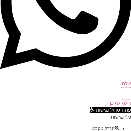
ח
וג לתוכן
ח סרגל נגישות
 נגישות
הגדל טקסט