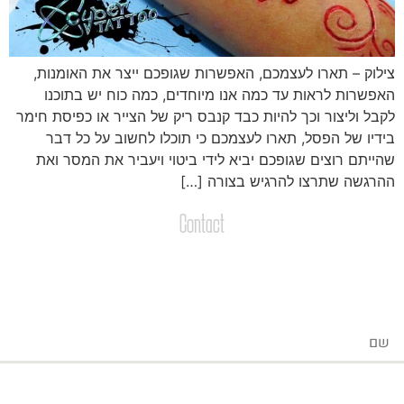
ילוק – תארו לעצמכם, האפשרות שגופכם ייצר את האומנות,
אפשרות לראות עד כמה אנו מיוחדים, כמה כוח יש בתוכנו
קבל וליצור וכך להיות כבד קנבס ריק של הצייר או כפיסת חימר
ידיו של הפסל, תארו לעצמכם כי תוכלו לחשוב על כל דבר
הייתם רוצים שגופכם יביא לידי ביטוי ויעביר את המסר ואת
הרגשה שתרצו להרגיש בצורה […]
Contact
צרו קשר
שליחת הודעות / קבצים
ייל