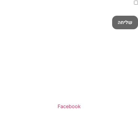
קראתי ואני מאשר/ת את
מדיניות הפרטיות
במלואה
שליחה
שעות פעילות:
א’-ה’ 11:00-20:00
ו’ 10:00-16:00
Facebook