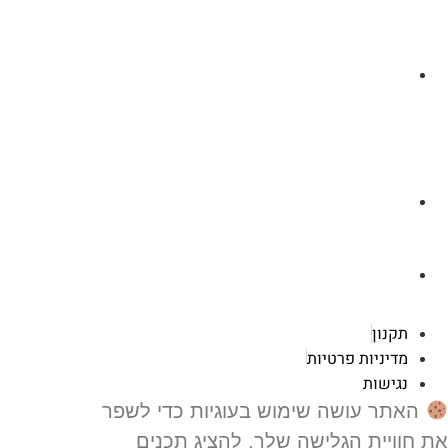
לצ'ט בוואסטפ
a.cybertattoo@gmail.com
רוטשילד 119 ראשון לציון
תקנון
מדיניות פרטיות
נגישות
האתר עושה שימוש בעוגיות כדי לשפר
 חוויית הגלישה שלך, להציג תכנים