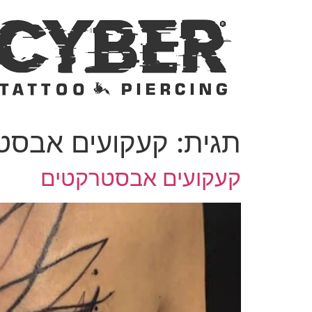
דלג
לתוכן
תגית:
קעקועים אבסט
קעקועים אבסטרקטים