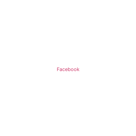
שעות פעילות:
א’-ה’ 11:00-20:00
ו’ 10:00-16:00
Facebook