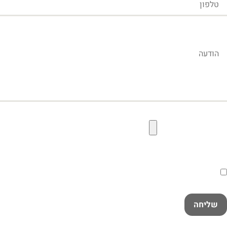
הודעה
קובץ תמונה להעלאה
הסכמה
קראתי ואני מאשר/ת את
מדיניות הפרטיות
במלואה
שליחה