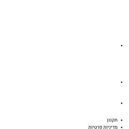
לצ'ט בוואסטפ
a.cybertattoo@gmail.com
רוטשילד 119 ראשון לציון
תקנון
מדיניות פרטיות