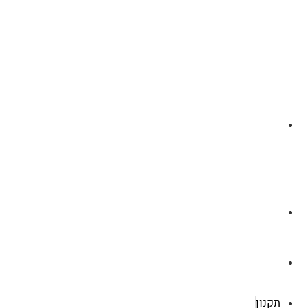
לצ'ט בוואסטפ
a.cybertattoo@gmail.com
רוטשילד 119 ראשון לציון
תקנון