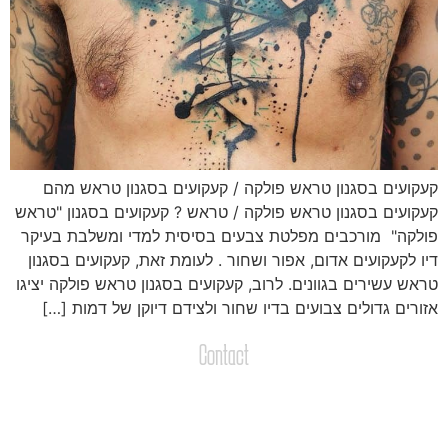
עקועים בסגנון טראש פולקה / קעקועים בסגנון טראש מהם
עקועים בסגנון טראש פולקה / טראש ? קעקועים בסגנון "טראש
ולקה" מורכבים מפלטת צבעים בסיסית למדי ומשלבת בעיקר
יו לקעקועים אדום, אפור ושחור . לעומת זאת, קעקועים בסגנון
ראש עשירים בגוונים. לרוב, קעקועים בסגנון טראש פולקה יציגו
זורים גדולים צבועים בדיו שחור ולצידם דיוקן של דמות […]
Contact
צרו קשר
שליחת הודעות / קבצים