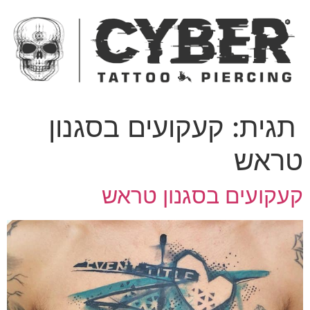
ג
כן
תגית:
קעקועים בסגנון
ראש
עקועים בסגנון טראש