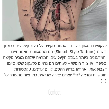
עקועים בסגנון רישום – אמנות סקיצה על העור קעקועים בסגנון
רישום (Sketch Style Tattoos) הם מהסגנונות האמנותיים
המרעננים ביותר בעולם הקעקועים. המראה שלהם מזכיר סקיצה
עיפרון או ציור חופשי – לעיתים הם נראים כקעקוע שלא סיימו
צבוע אותו, אך זהו בדיוק הקסם. קווים עדינים, טקסטורות
ופשיות ומראה "חי" יוצרים יצירה שנראית כמו ציור מתעורר על
[…
Contact
צרו קשר
שליחת הודעות / קבצים