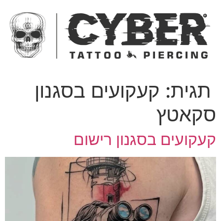
ג
כן
תגית:
קעקועים בסגנון
קאטץ
עקועים בסגנון רישום