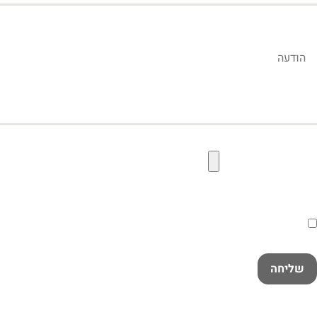
הודעה
קובץ תמונה להעלאה
הסכמה
קראתי ואני מאשר/ת את
מדיניות הפרטיות
במלואה
שליחה