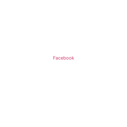
שעות פעילות:
א’-ה’ 11:00-20:00
ו’ 10:00-16:00
Facebook