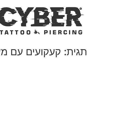
לג
תוכן
תגית:
קעקועים עם מש