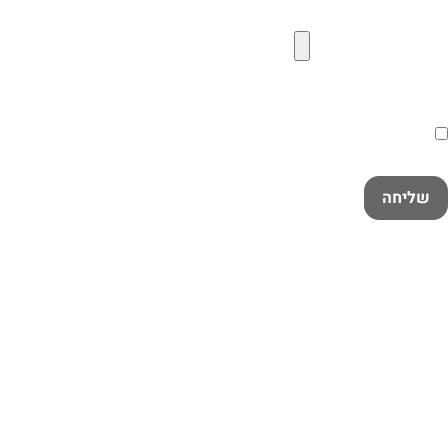
קובץ תמונה להעלאה
הסכמה
קראתי ואני מאשר/ת את
מדיניות הפרטיות
במלואה
שליחה