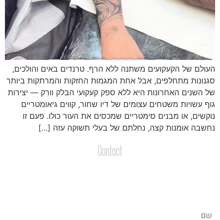
עולם של הקעקועים משתנה ללא הרף. טרנדים באים והולכים,
גנונות מתחלפים, אבל אחת המגמות החזקות והמרתקות ביותר
ל השנים האחרונות היא ללא ספק קעקועי הבלק וורק — יצירות
וף עשויות משטחים עצומים של דיו שחור, קווים גיאומטריים
וקשים, או מבנים סימטריים שמכסים את העור כולו. פעם זו
חשבה אומנות קצה, נחלתם של בעלי תשוקה עזה […]
Contact
צרו קשר
שליחת הודעות / קבצים