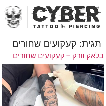
ג
כן
תגית:
קעקועים שחורים
לאק וורק – קעקועים שחורים