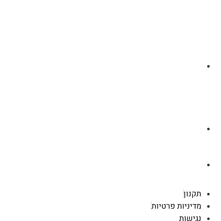
לצ'ט בוואסטפ
a.cybertattoo@gmail.com
רוטשילד 119 ראשון לציון
תקנון
מדיניות פרטיות
נגישות