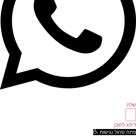
ח
וג לתוכן
ח סרגל נגישות