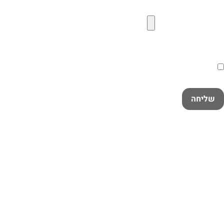
קובץ תמונה להעלאה
הסכמה
קראתי ואני מאשר/ת את
מדיניות הפרטיות
במלואה
שליחה