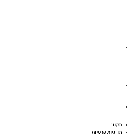
לצ'ט בוואסטפ
a.cybertattoo@gmail.com
רוטשילד 119 ראשון לציון
תקנון
מדיניות פרטיות