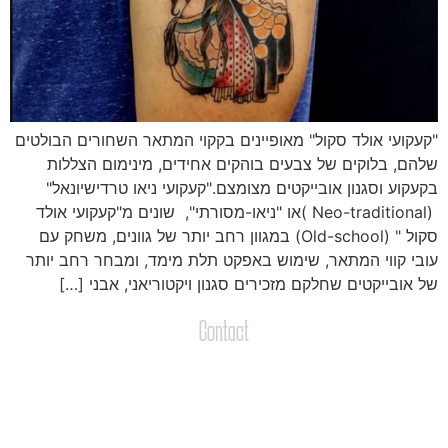
קעקועי אולד סקול" מאופיינים בקקוי המתאר השחורים הבולטים
להם, בלוקים של צבעים בוהקים אחידים, מינימום הצללות
קעקוע וסגנון אובייקטים מצומצם."קעקועי ניאו טרדישיונאל"
(Neo-traditional )או "ניאו-מסורתי", שונים מ"קעקועי אולד
סקול " (Old-school) במגוון רחב יותר של גוונים, משחק עם
ובי קווי המתאר, שימוש באפקט תלת מימד, ומבחר רחב יותר
ל אובייקטים שחלקם מזכירים סגנון ויקטוריאני, אבני […]
Contact
צרו קשר
שליחת הודעות / קבצים