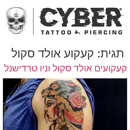
ג
כן
תגית:
קעקוע אולד סקול
עקועים אולד סקול וניו טרדישנל