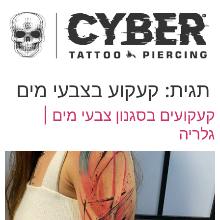
ג
כן
תגית:
קעקוע בצבעי מים
עקועים בסגנון צבעי מים |
לריה