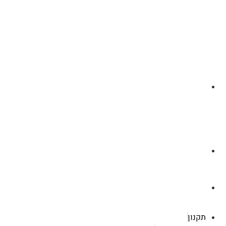
לצ'ט בוואסטפ
a.cybertattoo@gmail.com
רוטשילד 119 ראשון לציון
תקנון