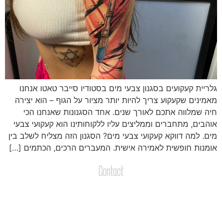
לריית קעקועים בסגנון צבעי מים בסטודיו סייבר טאטו אנחנו
אמינים שקעקוע צריך להיות יותר מציור על הגוף – הוא יצירה
יה שמלווה אתכם לאורך שנים. אחד הסגנונות שאנחנו הכי
והבים, מתחברים וממליצים עליו ללקוחותינו הוא קעקועי צבעי
ים. למה דווקא קעקועי צבעי מים? הסגנון הזה מצליח לשלב בין
ומנות חופשית לאמירה אישית. המעברים הרכים, הכתמים […]
Contact
צרו קשר
שליחת הודעות / קבצים