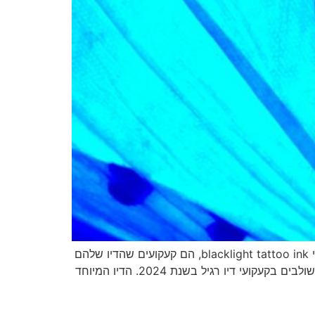
קעקועי דיו אולטרה סגול יוצרים אפקט ממכר ומושך שאין לדיו קעקועים רגיל קעקועי דיו אולטרה סגול או בשם האוניברסלי blacklight tattoo ink, הם קעקועים שהדיו שלהם
זוהר תחת תאורת אולטרה סגולה, הקעקועים האלו צברו תאוצה בשנים האחרונות ובעיקר אנחנו רואים אותם יותר ויותר משולבים בקעקועי דיו רגיל בשנת 2024. הדיו המיוחד