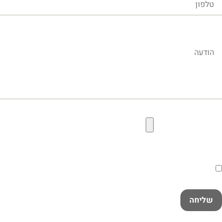
הודעה
קובץ תמונה להעלאה
הסכמה
קראתי ואני מאשר/ת את
מדיניות הפרטיות
במלואה
שליחה