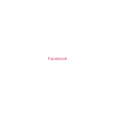
שעות פעילות:
א’-ה’ 11:00-20:00
ו’ 10:00-16:00
Facebook