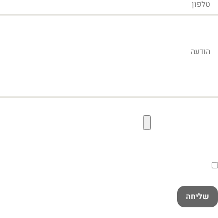
הודעה
קובץ תמונה להעלאה
הסכמה
קראתי ואני מאשר/ת את
מדיניות הפרטיות
במלואה
שליחה