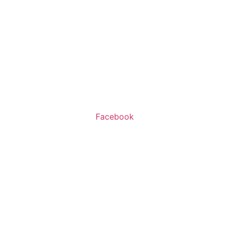
שעות פעילות:
א’-ה’ 11:00-20:00
ו’ 10:00-16:00
Facebook