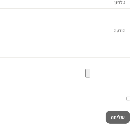
הודעה
קובץ תמונה להעלאה
הסכמה
קראתי ואני מאשר/ת את
מדיניות הפרטיות
במלואה
שליחה