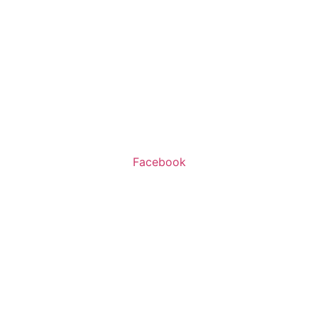
שעות פעילות:
א’-ה’ 11:00-20:00
ו’ 10:00-16:00
Facebook