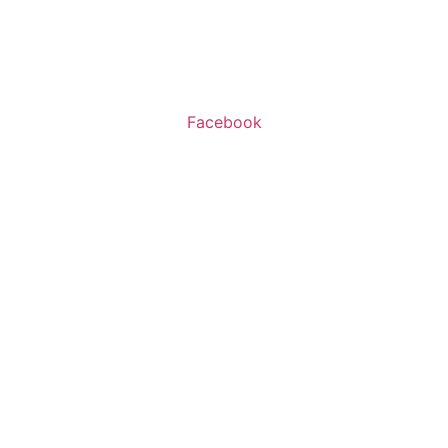
א’-ה’ 11:00-20:00
ו’ 10:00-16:00
Facebook