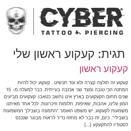
ג
כן
תגית:
קעקוע ראשון שלי
עקוע ראשון
עקוע זה חולצה קצרה ולא עוד תכשיט . קעקוע יכול להיות
המתנה הכי טובה ומצד שני אכזבה בעייתית. כבר למעלה מ- 15
נים תחום הקעקועים בארץ אינו נחשב כטאבו. קעקועים מביעים
מון עלינו, אהבות, שאיפות, חלומות וזיכרונות. לכל אחד מאיתנו
שמעות לקעקוע. יש משפט האומר "התמונה בשבילך המשמעות
שבילי". כיום, זה כבר לא מחזה נדיר לראות מבוגר שנכנס
סטודיו להתקעקע […]