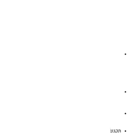
לצ'ט בוואסטפ
a.cybertattoo@gmail.com
רוטשילד 119 ראשון לציון
תקנון