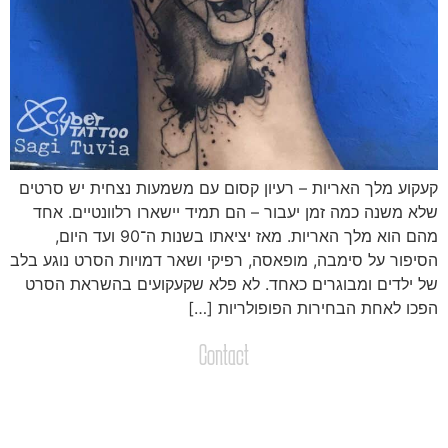
עקוע מלך האריות – רעיון קסום עם משמעות נצחית יש סרטים
לא משנה כמה זמן יעבור – הם תמיד יישארו רלוונטיים. אחד
הם הוא מלך האריות. מאז יציאתו בשנות
ה־
90 ועד היום,
סיפור על סימבה, מופאסה, רפיקי ושאר דמויות הסרט נוגע בלב
ל ילדים ומבוגרים כאחד. לא פלא שקעקועים בהשראת הסרט
פכו לאחת הבחירות הפופולריות […]
Contact
צרו קשר
שליחת הודעות / קבצים