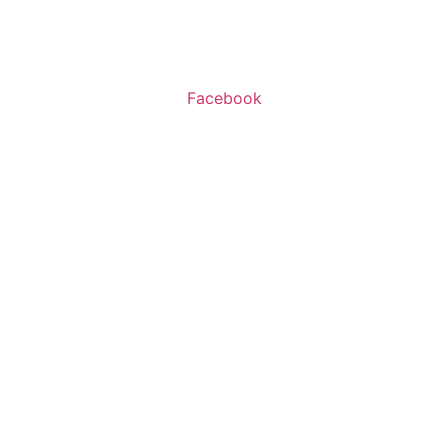
א’-ה’ 11:00-20:00
ו’ 10:00-16:00
Facebook