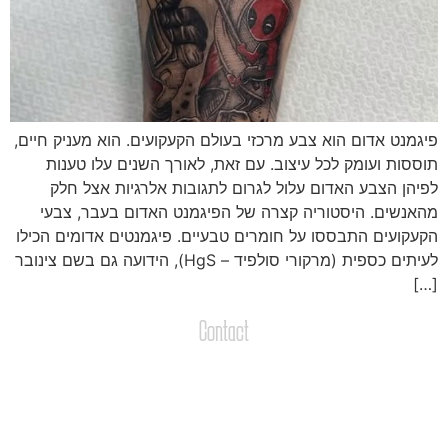
יגמנט אדום הוא צבע מרכזי בעולם הקעקועים. הוא מעניק חיים,
וססות ועומק לכל עיצוב. עם זאת, לאורך השנים עלו טענות
פיהן הצבע האדום עלול לגרום לתגובות אלרגיות אצל חלק
האנשים. היסטוריה קצרה של הפיגמנט האדום בעבר, צבעי
קעקועים התבססו על חומרים טבעיים. פיגמנטים אדומים הכילו
לעיתים כספית (מרקורי סולפיד – HgS), הידועה גם בשם צינובר
[…
Contact
צרו קשר
שליחת הודעות / קבצים