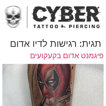
ג
כן
תגית:
רגישות לדיו אדום
יגמנט אדום בקעקועים