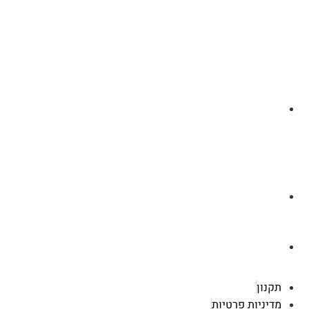
לצ'ט בוואסטפ
a.cybertattoo@gmail.com
רוטשילד 119 ראשון לציון
תקנון
מדיניות פרטיות