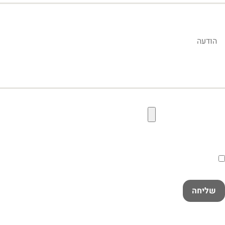
הודעה
קובץ תמונה להעלאה
הסכמה
קראתי ואני מאשר/ת את
מדיניות הפרטיות
במלואה
שליחה