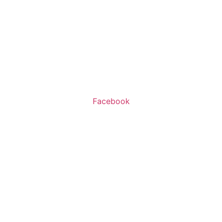
שעות פעילות:
א’-ה’ 11:00-20:00
ו’ 10:00-16:00
Facebook