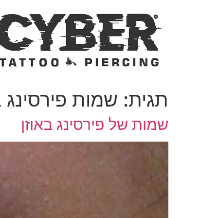
לג
תוכן
תגית:
שמות פירסינג ב
שמות של פירסינג באוזן