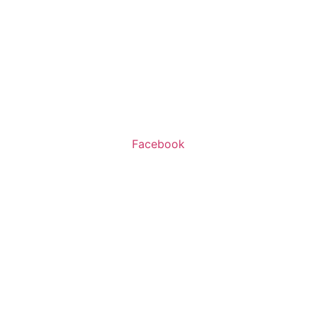
שעות פעילות:
א’-ה’ 11:00-20:00
ו’ 10:00-16:00
Facebook