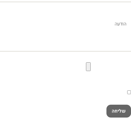
הודעה
קובץ תמונה להעלאה
הסכמה
קראתי ואני מאשר/ת את
מדיניות הפרטיות
במלואה
שליחה