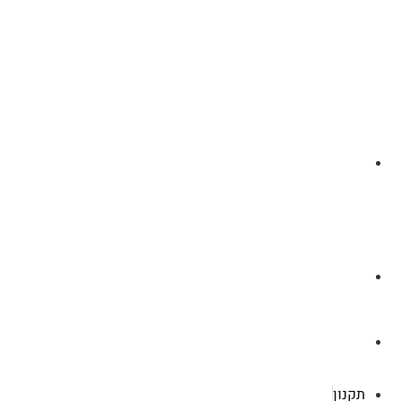
לצ'ט בוואסטפ
a.cybertattoo@gmail.com
רוטשילד 119 ראשון לציון
תקנון