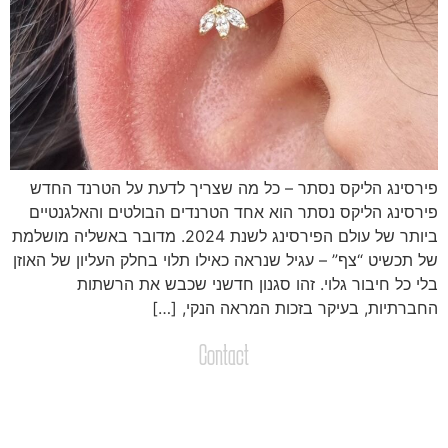
ירסינג הליקס נסתר – כל מה שצריך לדעת על הטרנד החדש
ירסינג הליקס נסתר הוא אחד הטרנדים הבולטים והאלגנטיים
ביותר של עולם הפירסינג לשנת 2024. מדובר באשליה מושלמת
ל תכשיט “צף” – עגיל שנראה כאילו תלוי בחלק העליון של האוזן
לי כל חיבור גלוי. זהו סגנון חדשני שכבש את הרשתות
חברתיות, בעיקר בזכות המראה הנקי, […]
Contact
צרו קשר
שליחת הודעות / קבצים