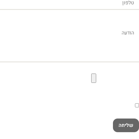
הודעה
קובץ תמונה להעלאה
הסכמה
קראתי ואני מאשר/ת את
מדיניות הפרטיות
במלואה
שליחה