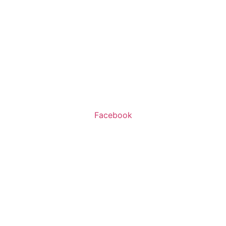
שעות פעילות:
א’-ה’ 11:00-20:00
ו’ 10:00-16:00
Facebook