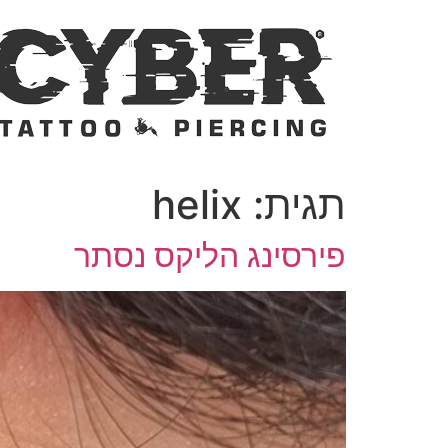
לג
תוכן
תגית:
helix
פירסינג הליקס נסתר