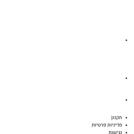
לצ'ט בוואסטפ
a.cybertattoo@gmail.com
רוטשילד 119 ראשון לציון
תקנון
מדיניות פרטיות
נגישות