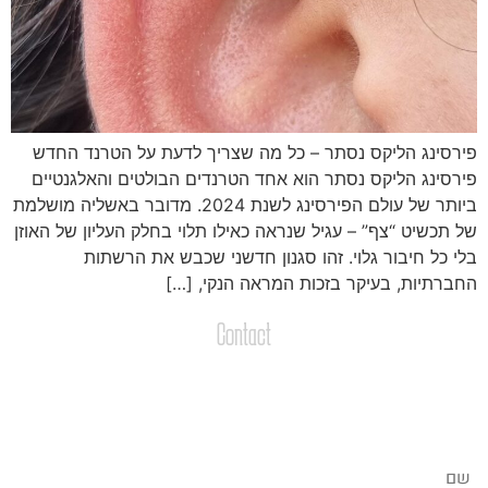
ירסינג הליקס נסתר – כל מה שצריך לדעת על הטרנד החדש
ירסינג הליקס נסתר הוא אחד הטרנדים הבולטים והאלגנטיים
ביותר של עולם הפירסינג לשנת 2024. מדובר באשליה מושלמת
ל תכשיט “צף” – עגיל שנראה כאילו תלוי בחלק העליון של האוזן
לי כל חיבור גלוי. זהו סגנון חדשני שכבש את הרשתות
חברתיות, בעיקר בזכות המראה הנקי, […]
Contact
צרו קשר
שליחת הודעות / קבצים