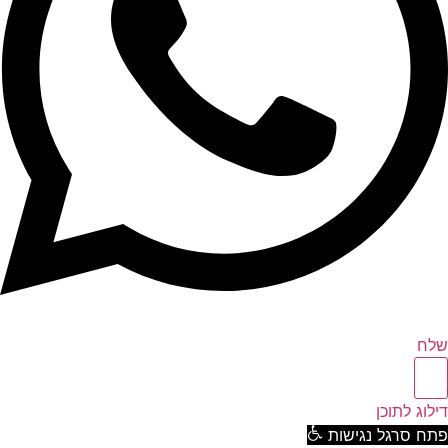
ח
וג לתוכן
ח סרגל נגישות