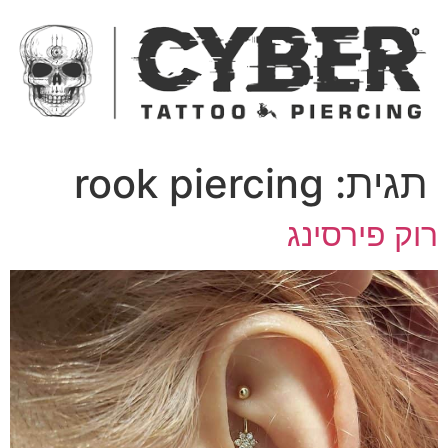
ג
כן
תגית:
rook piercing
וק פירסינג