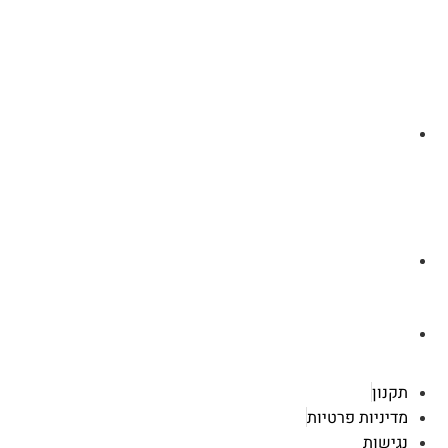
לצ'ט בוואסטפ
a.cybertattoo@gmail.com
רוטשילד 119 ראשון לציון
תקנון
מדיניות פרטיות
נגישות