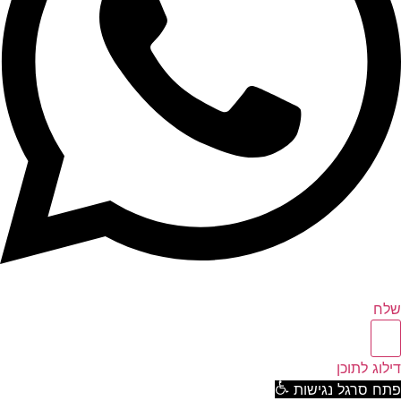
ח
וג לתוכן
ח סרגל נגישות