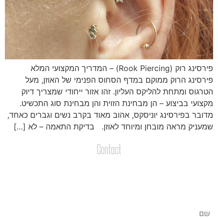
פירסינג רוק (Rook Piercing) – המדריך המקצועי המלא
ירסינג הרוק ממוקם במדף הסחוס הפנימי של האוזן, מעל
טרגוס ומתחת להליקס העליון. זהו אזור ייחודי שמצריך דיוק
קצועי בביצוע – הן מבחינת הזוית והן מבחינת סוג התכשיט.
דובר בפירסינג יוניסקס, אהוב מאוד בקרב נשים וגברים כאחד,
מעניק מראה מובחן ומיוחד לאוזן. בדיקת התאמה – לא […]
Contact
צרו קשר
שליחת הודעות / קבצים