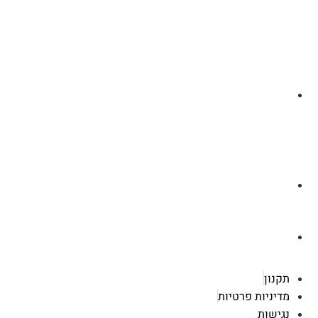
לצ'ט בוואסטפ
a.cybertattoo@gmail.com
רוטשילד 119 ראשון לציון
תקנון
מדיניות פרטיות
נגישות