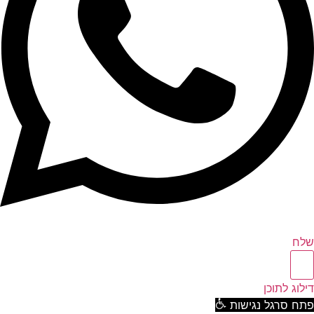
ח
וג לתוכן
ח סרגל נגישות