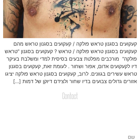
עקועים בסגנון טראש פולקה / קעקועים בסגנון טראש מהם
עקועים בסגנון טראש פולקה / טראש ? קעקועים בסגנון "טראש
ולקה" מורכבים מפלטת צבעים בסיסית למדי ומשלבת בעיקר
יו לקעקועים אדום, אפור ושחור . לעומת זאת, קעקועים בסגנון
ראש עשירים בגוונים. לרוב, קעקועים בסגנון טראש פולקה יציגו
זורים גדולים צבועים בדיו שחור ולצידם דיוקן של דמות […]
Contact
צרו קשר
שליחת הודעות / קבצים