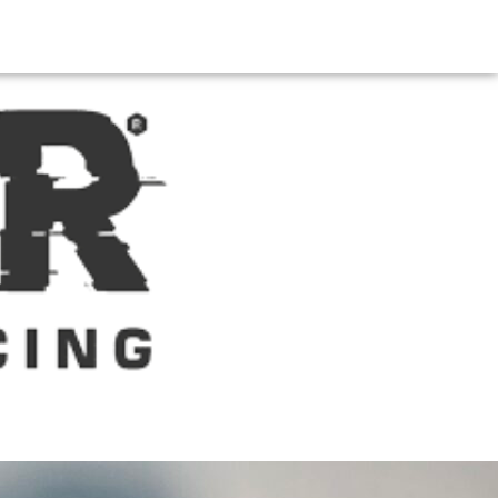
לג
תוכן