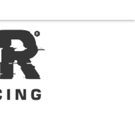
לג
תוכן