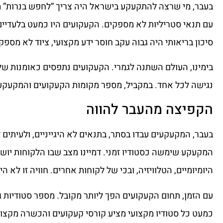
בעבר, מי שרצה להתקעקע בישראל היה צריך “לחפש בנרות” מכ
עם תנאי סטריליות לא מספקים. הקעקועים היו כמעט בלעדיים 
סיכון בריאותי היה גבוה עקב חוסר ידע מקצועי, ציוד לא מספק
בימינו, העולם השתנה לגמרי. הקעקועים נתפסים כאומנות של 
נגישה לכל אחד. במקביל, מספר מקומות הקעקועים והמקעקע
הקפיצה מהעבר להווה
בעבר, המקעקעים עבדו בסתר, בתנאים לא היגייניים, ולעיתים
המקעקע שימשה כסטודיו זמני. דמיינו מצב שבו הלקוחות י
היומיומיים, הטלוויזיה, ובכי של לקוחות אחרים. חוויה זו לא 
עם הזמן, תחום הקעקועים הפך ליותר מקובל. מספר סטודיות ג
כמעט כל סטודיו מקצועי מציע קורסי קעקועים והכשרה מקצועי