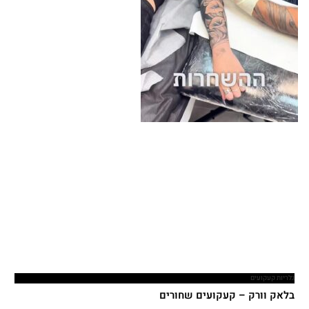
גלריות קעקועים
בלאק וורק – קעקועים שחורים