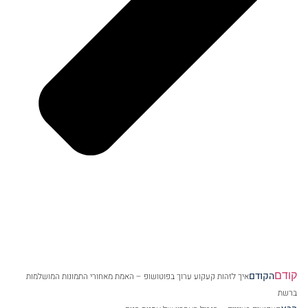
קודם
הקודם
איך לזהות קעקוע ערוך בפוטושופ – האמת מאחורי התמונות המושלמות
ברשת