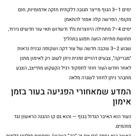
ימים 1–3 הגוף מייצר תגובה דלקתית חזקה אדמומיות, חום
מקומי, הפרשה קלה אסור להתאמן
ימים 4–7 מתחילה היווצרות גלד ודשדוש תאי עור חדשים גירוד,
תחושת מתיחה הזעה תפגע בתהליך
שבוע 2–3 שכבה חדשה של עור דקה ושקופה נבנית נראות
"מבריקה", צבעים דהויים זמנית ניתן לשוב רק לאימון מתון
לאחר חודש העור חוזר לתפקוד רגיל הקעקוע מתייצב, הצבע
מתבהר ניתן לחזור לשגרה מלאה
המדע שמאחורי הפגיעה בעור בזמן
אימון
העור הוא האיבר הגדול בגוף — והוא גם קו ההגנה הראשון נגד
מזהמים.
כאשר הוא נחתך (גם אם זה “רק” קעקוע), נפתחות מיליוני דלתות