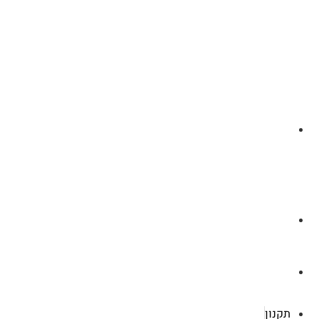
לצ'ט בוואסטפ
a.cybertattoo@gmail.com
רוטשילד 119 ראשון לציון
תקנון