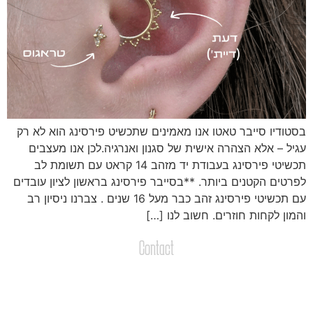
סטודיו סייבר טאטו אנו מאמינים שתכשיט פירסינג הוא לא רק
גיל – אלא הצהרה אישית של סגנון ואנרגיה.לכן אנו מעצבים
תכשיטי פירסינג בעבודת יד מזהב 14 קראט עם תשומת לב
פרטים הקטנים ביותר. **בסייבר פירסינג בראשון לציון עובדים
עם תכשיטי פירסינג זהב כבר מעל 16 שנים . צברנו ניסיון רב
המון לקחות חוזרים. חשוב לנו […]
Contact
צרו קשר
שליחת הודעות / קבצים