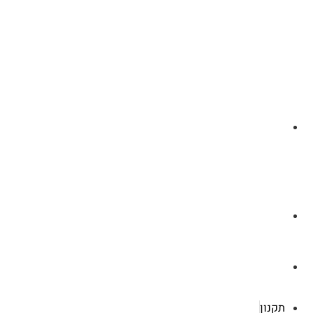
לצ'ט בוואסטפ
a.cybertattoo@gmail.com
רוטשילד 119 ראשון לציון
תקנון