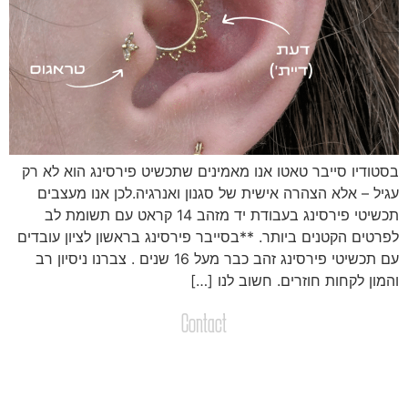
סטודיו סייבר טאטו אנו מאמינים שתכשיט פירסינג הוא לא רק
גיל – אלא הצהרה אישית של סגנון ואנרגיה.לכן אנו מעצבים
תכשיטי פירסינג בעבודת יד מזהב 14 קראט עם תשומת לב
פרטים הקטנים ביותר. **בסייבר פירסינג בראשון לציון עובדים
עם תכשיטי פירסינג זהב כבר מעל 16 שנים . צברנו ניסיון רב
המון לקחות חוזרים. חשוב לנו […]
Contact
צרו קשר
שליחת הודעות / קבצים