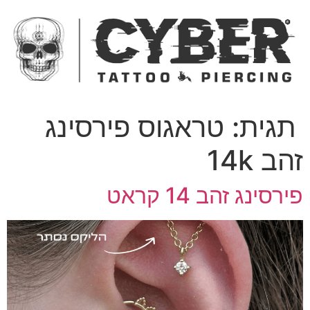
ג
כן
תגית:
טראגוס פירסינג
הב 14k
ירסינג זהב 14 קראט