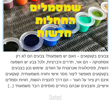
בעים בקעקועים – האם יש משמעות? צבעים הם לא רק
סתטיקה – הם אור, תדרים וויברציות, ולכל צבע יש השפעה
גשית, פסיכולוגית ואנרגטית על האדם. שימוש נכון בצבעים
קעקועים מאפשר ליצור מסר אישי וחוויה משמעותית. קעקועים
ינם רק ציור על העור – הם דרך להנציח רגשות, חוויות וסמלים
ישיים, והצבעים שבהם בוחרים מוסיפים רובד משמעותי […]
Contact
צרו קשר
שליחת הודעות / קבצים