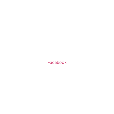
שעות פעילות:
א’-ה’ 11:00-20:00
ו’ 10:00-16:00
Facebook