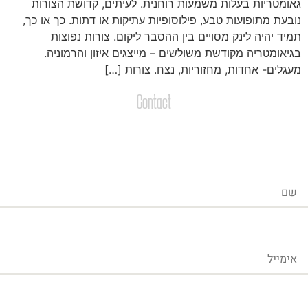
אומטריות בעלות משמעות רוחנית. לעיתים, קדושת הצורות
ובעת מתופועות טבע, פילוסופיות עתיקות או דתות. כך או כך,
מיד יהיה לינק מסויים בין ההסבר ליקום. צורות נפוצות
גיאומטריה מקודשת משולשים – מייצגים איזון והרמוניה.
עגלים- אחדות, מחזוריות, נצח. צורות […]
Contact
צרו קשר
שליחת הודעות / קבצים
ייל
פון