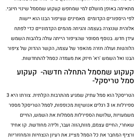
מתאימה באופן מושלם למי שמחפש קעקוע שמסמל שינוי חיובי.
לפי היספורים הקדומים מאמינים שציפור הבנו הוא יישות
אלוהית שנוצרה בעצמה והגיחה מהמים הקדמוניים כדי לפתח
עידן חדש. בנוסף מסופר שהציפור הייתה עולה בלהבות השמש
הלוהטות ועולה חזרה מהאפר של עצמה, הקשר ההדוק של ציפור
הבנו ואל השמש 'רא' חיזק את מעמדה כסמל להתחדשות.
קעקוע שמסמל התחלה חדשה- קעקוע
סמל טריסקל-
הטריסקל הוא סמל עתיק שמגיע מהתרבות הקלתית. צורתו היא 3
ספירלות או 3 רגלים אנושיןות מכופפות, לסמל הטריסקל מספר
משמעויות ,שלושת הספירלות מסמלות את השמש, החיים
שאחרי, החיים עצמם, מוות,הווה ועבר, ולידה מחודשת. קו אחיד
ורציף המחבר את כל הסמל מצייג את רעיון הנצחיות והמחזוריות