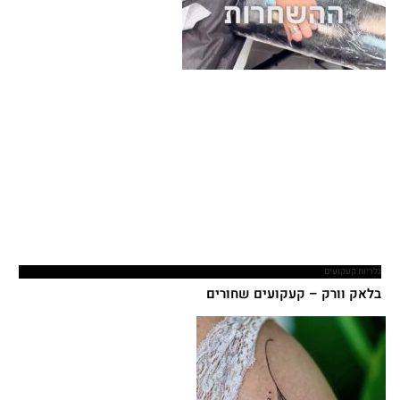
גלריות קעקועים
בלאק וורק – קעקועים שחורים