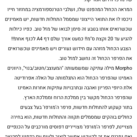
המראה הכחול המהפנט שלו, ושלבי הטרנספורמציה במחזור חייו
ניכסו לו את התואר הייצוגי שמסמל התחלות חדשות, יש מאמינים
שכשרואים אותו בטבע זה סימן לבואו של מזל טוב. כפיו כיולות
להגיע עד 20 וקצת ס"מ!! כמעט אורך שלם דף A4 לכנף אחת!!!
הצבע הכחול מזוהה עם חידוש נעורים ויש מאמינים שכשרואים
את הפרפר הכחול זה נחשב למזל טוב.
Morpho מילה עתיקה שמשמעותה "המעוצב/חטוב/בנוי", היוונים
האמינו שהפרפר הכחול הוא התגלמותה של האלה אפרודיטה
אלת היופי הפריון ואהבה ובתרבויות עתיקות אחרות האמינו
שהפרפר הכחול מקשר בין ממלכת הרוח וממלכת הארץ.
בתור קעקוע להתחלות חדשות, פרפר ה'מורפו' בעל צבעים
כחולים בוהקים שמסמלים תקווה והתחלות חדשות, הוא בחירה
מצויינת, לפרפר ה'מורפו' מצויירים דפוסים מורכבים על הכנפיים
ואם נתרגם את זה לקעקוע אפשר ליצור ולעוף עם הדמיון לסקיצה