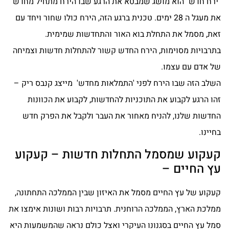
"ירח חדש" הוא מושג שמבטא את הרגע שבו הירח מתחיל מחדש
את מעגל ה 28 ימים. טכנית ברגע הזה, הירח כולו שחור ויחד עם
זאת, מסמל את התחלת בוא האור והתחדשות שמימית.
בתרבויות מסוימות, הירח החדש קשור להתחלות חדשות וצמיחה
של אדם עם עצמו.
השלב הזה שבו הירח לפני 'התמלאות מחדש' מייצג קנבס ריק –
זהו הרגע לקבוע את התוכניות להחדשות, לקבוע את הכוונות
החדשות שלנו, להניח מאחור את העבר ולקבל את הפרק חדש
בחיינו.
קעקוע שמסמל התחלות חדשות – קעקוע
עץ החיים –
קעקוע של עץ החיים מסמל את האיזון שבין הממלכה התחתונה,
ממלכת הארץ, הממלכה הרוחנית. תרבויות רבות ושונות אימצו את
סמל עץ החיים בסגנונו העיקרי ואצל כולם נראה שהמשמעות היא