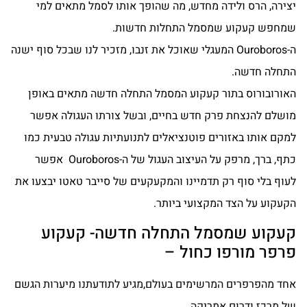
יצירה, הרס ולידה מחדש, מה שהופך אותו לסמל מתאים למי
שמחפש קעקוע שמסמל התחלות חדשות.
ה-Ouroboros המעגלי שאוכל את זנבו, מזכיר לנו שבכל סוף ישנה
התחלה חדשה.
האורובורוס בתור קעקוע המסמל התחלה חדשה מתאים באופן
מושלם להנצחת פרק חדש בחיים, ובשל צורתו העגולה אפשר
למקם אותו באזורים פוטנציאלים לתנועתיות עגולה טבעית כמו
כתף, ברך, מרפק על העיצוב העגול של ה-Ouroboros אפשר
לעוף בלי סוף רק תדמיינו והמקעקעים של סייבר טאטו יבצעו את
הקעקוע על הצד המקצועי ביותר.
קעקוע שמסמל התחלה חדשה- קעקוע
פרפר מורפו כחול –
אחד מהפרפרים המרשימים בעולם,מגיע לתודעתנו מיערות הגשם
של מרכז ודרום אמריקה.