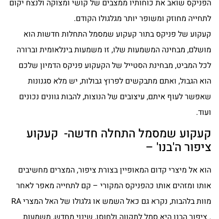
הפניקס שואב את כוחותיו ממצבים של קושי ומצוקה ולנצח יקום
לתחייה מחוזק ומשופר יותר מגלגולו הקודם.
קעקוע של פניקס בתור קעקוע שמסמל התחלות חדשות הוא
מושלם, מבחינה המשמעות שלו, זו משמעות בינלאומית וברורה
לכל המביט, מבחינת הסטייל של הקעקוע פניקס הדמיון שלכם
הוא הגבול, ואתם מתבקשים לפרוץ גבולות, יש מלא סגנונות
שאפשר לעוף איתם, עיצובים של הנוצות, להבות גוונים נכונים
ועוד.
קעקוע שמסמל התחלה חדשה- קעקוע
ציפור ה'בנו' –
הוא אל מיצרי קדום המאופיין בצורת ציפור, המצרים מחשיבים
אותו ומזהים אותו כהפניקס המקורי – קם לתחייה מאפר לאחר
מוות בלהבות, נקרא גם כאל השמש או גלגולו של האל המצרי RA
. ציפור הבנו היא סמל לתקווה ולחוסן, שינוי מחדש, משמעות