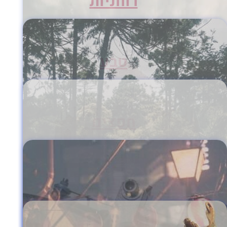
רוחניות
טבע
חפצים
יפני